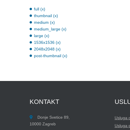
full (x)
thumbnail (x)
medium (x)
medium_large (x)
large (x)
1536x1536 (x)
2048x2048 (x)
post-thumbnail (x)
KONTAKT
USL
Donje Svetice 89,
Usluga 
10000 Zagreb
Usluga 