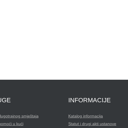
UGE
INFORMACIJE
dugotrajnog smještaja
Katalog informacija
pomoći u kući
Statut i drugi akti ustanove