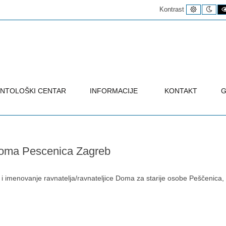
Uobičaje
Noć
Kontrast
kontrast
kon
NTOLOŠKI CENTAR
INFORMACIJE
KONTAKT
G
Doma Pescenica Zagreb
r i imenovanje ravnatelja/ravnateljice Doma za starije osobe Peščenica