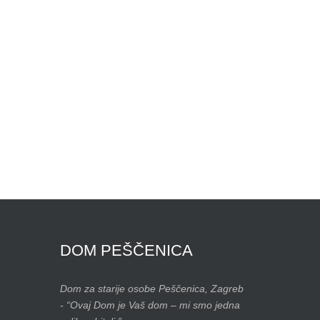
DOM
PEŠČENICA
Dom za starije osobe Peščenica, Zagreb
- “Ovaj Dom je Vaš dom – mi smo jedna