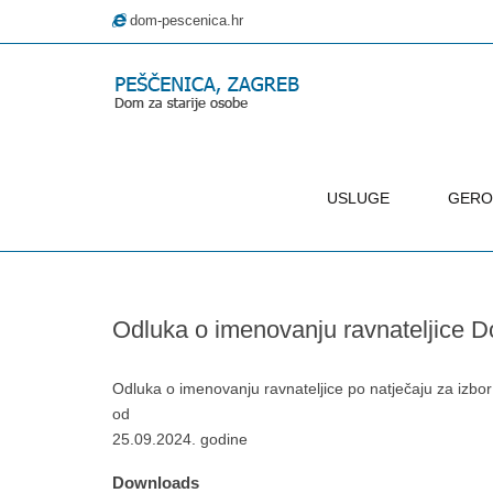
dom-pescenica.hr
USLUGE
GERO
–
Odluka
o
Odluka o imenovanju ravnateljice 
imenovanju
ravnateljice
Doma
Odluka o imenovanju ravnateljice po natječaju za izbo
Pescenica
od
Zagreb
25.09.2024. godine
Downloads