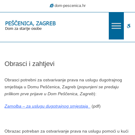
–
dom-pescenica.hr
Obrasci
i
zahtjevi
W
bu
Obrasci i zahtjevi
Obrasci potrebni za ostvarivanje prava na uslugu dugotrajnog
smještaja u Domu Peščenica, Zagreb (
popunjeni se predaju
prilikom prve prijave u Dom Peščenica, Zagreb
):
Zamolba – za uslugu dugotrajnog smjestaja_
(pdf)
Obrazac potreban za ostvarivanje prava na uslugu pomoći u kući