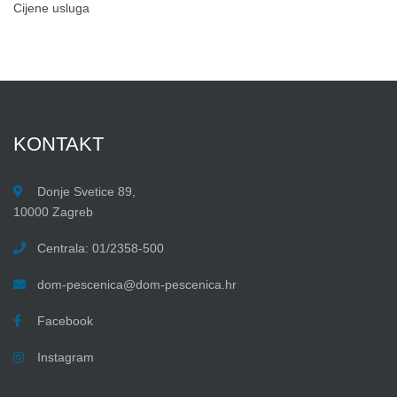
Cijene usluga
KONTAKT
Donje Svetice 89,
10000 Zagreb
Centrala: 01/2358-500
dom-pescenica@dom-pescenica.hr
Facebook
Instagram