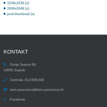
1536x1536 (x)
2048x2048 (x)
post-thumbnail (x)
KONTAKT
Donje Svetice 89,
10000 Zagreb
Centrala: 01/2358-500
dom-pescenica@dom-pescenica.hr
Facebook