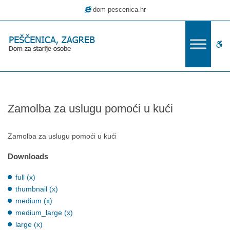
–
dom-pescenica.hr
Zamolba
za
uslugu
W
pomoći
u
bu
kući
Zamolba za uslugu pomoći u kući
Zamolba za uslugu pomoći u kući
Downloads
full (x)
thumbnail (x)
medium (x)
medium_large (x)
large (x)