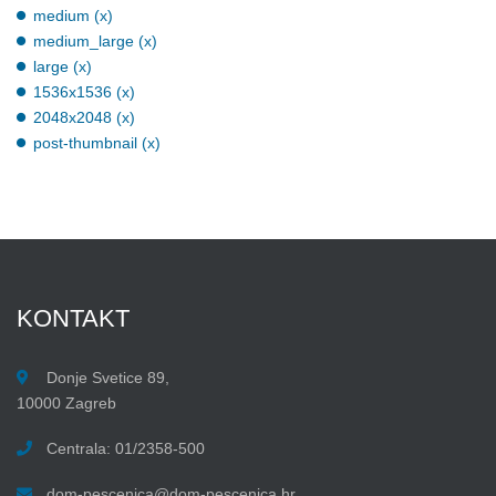
medium (x)
medium_large (x)
large (x)
1536x1536 (x)
2048x2048 (x)
post-thumbnail (x)
KONTAKT
Donje Svetice 89,
10000 Zagreb
Centrala: 01/2358-500
dom-pescenica@dom-pescenica.hr