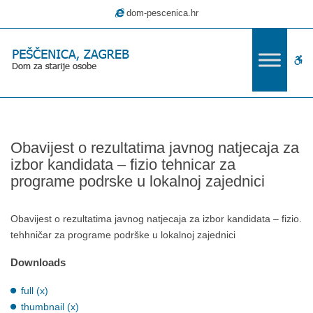
–
dom-pescenica.hr
Obavijest
o
rezultatima
W
javnog
natjecaja
bu
za
izbor
kandidata
Obavijest o rezultatima javnog natjecaja za
–
izbor kandidata – fizio tehnicar za
fizio
programe podrske u lokalnoj zajednici
tehnicar
za
programe
Obavijest o rezultatima javnog natjecaja za izbor kandidata – fizio.
podrske
tehhničar za programe podrške u lokalnoj zajednici
u
Downloads
lokalnoj
zajednici
full (x)
thumbnail (x)