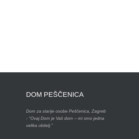
DOM
PEŠČENICA
Dom za starije osobe Peščenica, Zagreb
- “Ovaj Dom je Vaš dom – mi smo jedna
velika obitelj.”