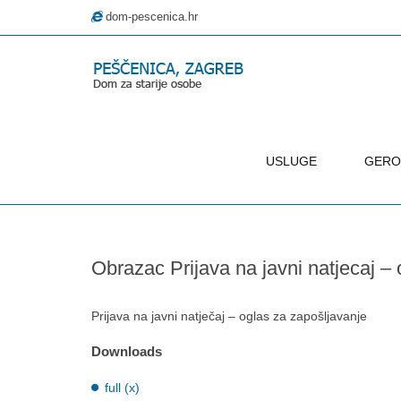
dom-pescenica.hr
USLUGE
GERO
–
Obrazac
Prijava
Obrazac Prijava na javni natjecaj –
na
javni
natjecaj
Prijava na javni natječaj – oglas za zapošljavanje
–
Downloads
oglas
za
full (x)
zaposljavanje