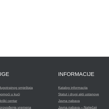
UGE
INFORMACIJE
dugotrajnog smještaja
Katalog informacija
pomoći u kući
Statut i drugi akti ustanove
oški centar
Javna nabava
 provođenje vremena
Javna nabava – Natječaji