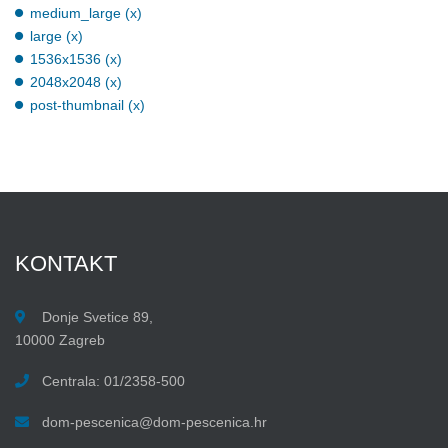
medium_large (x)
large (x)
1536x1536 (x)
2048x2048 (x)
post-thumbnail (x)
KONTAKT
Donje Svetice 89,
10000 Zagreb
Centrala: 01/2358-500
dom-pescenica@dom-pescenica.hr