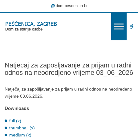
–
dom-pescenica.hr
Natjecaj
za
zaposljavanje
W
za
prijam
bu
u
radni
odnos
Natjecaj za zaposljavanje za prijam u radni
na
odnos na neodredjeno vrijeme 03_06_2026
neodredjeno
vrijeme
03_06_2026
Natječaj za zapošljavanje za prijam u radni odnos na neodređeno
vrijeme 03.06.2026.
Downloads
full (x)
thumbnail (x)
medium (x)