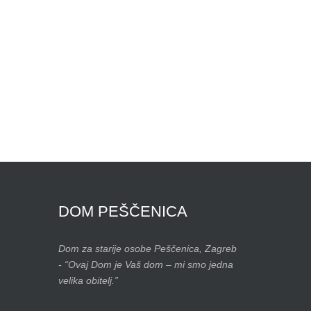
DOM
PEŠČENICA
Dom za starije osobe Peščenica, Zagreb
- “Ovaj Dom je Vaš dom – mi smo jedna
velika obitelj.”