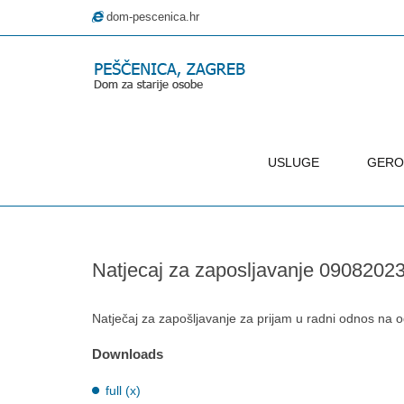
dom-pescenica.hr
USLUGE
GERO
–
Natjecaj
za
Natjecaj za zaposljavanje 0908202
zaposljavanje
09082023
Natječaj za zapošljavanje za prijam u radni odnos na 
Downloads
full (x)