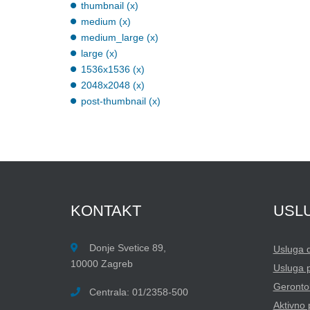
thumbnail (x)
medium (x)
medium_large (x)
large (x)
1536x1536 (x)
2048x2048 (x)
post-thumbnail (x)
KONTAKT
USL
Donje Svetice 89,
Usluga 
10000 Zagreb
Usluga 
Gerontol
Centrala: 01/2358-500
Aktivno