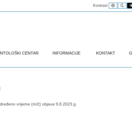
Uobičaje
Noć
Kontrast
kontrast
kon
NTOLOŠKI CENTAR
INFORMACIJE
KONTAKT
G
3
određeno vrijeme (m/ž) objava 9.8.2023.g.