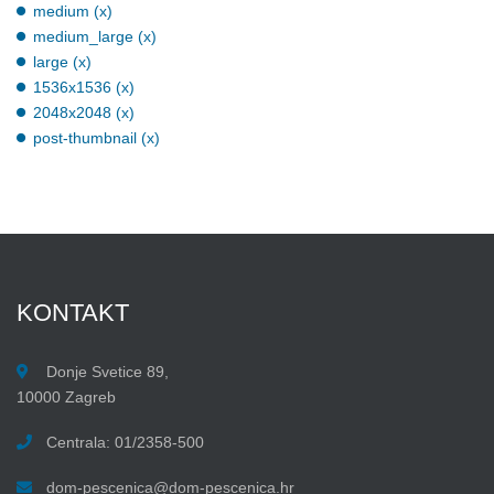
medium (x)
medium_large (x)
large (x)
1536x1536 (x)
2048x2048 (x)
post-thumbnail (x)
KONTAKT
Donje Svetice 89,
10000 Zagreb
Centrala: 01/2358-500
dom-pescenica@dom-pescenica.hr