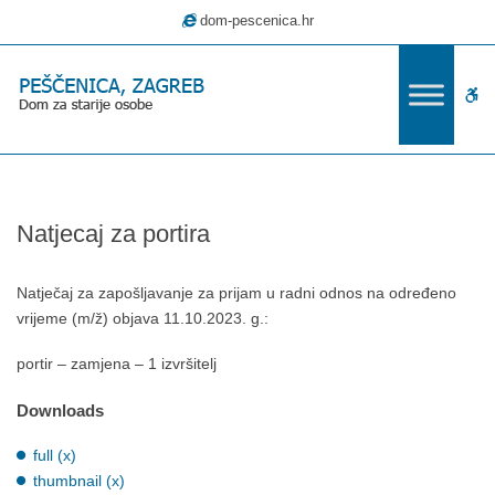
–
dom-pescenica.hr
Natjecaj
za
portira
W
bu
Natjecaj za portira
Natječaj za zapošljavanje za prijam u radni odnos na određeno
vrijeme (m/ž) objava 11.10.2023. g.:
portir – zamjena – 1 izvršitelj
Downloads
full (x)
thumbnail (x)