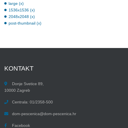
large (x)
1536x1536 (x)
2048x2048 (x)
post-thumbnail (x)
KONTAKT
Donje Svetice 89,
10000 Zagreb
Centrala: 01/2358-500
dom-pescenica@dom-pescenica.hr
Facebook