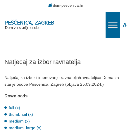
–
dom-pescenica.hr
Natjecaj
za
izbor
W
ravnatelja
bu
Natjecaj za izbor ravnatelja
Natječaj za izbor i imenovanje ravnatelja/ravnateljice Doma za
starije osobe Peščenica, Zagreb (objava 25.09.2024.)
Downloads
full (x)
thumbnail (x)
medium (x)
medium_large (x)