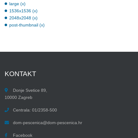
large (x)
1536x1536 (x)
2048x2048 (x)
post-thumbnail (x)
KONTAKT
Donje Svetice 89,
10000 Zagreb
Centrala: 01/2358-500
dom-pescenica@dom-pescenica.hr
Facebook