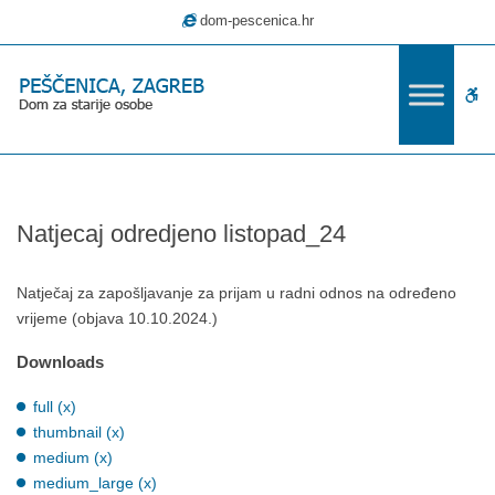
–
dom-pescenica.hr
Natjecaj
odredjeno
listopad_24
W
bu
Natjecaj odredjeno listopad_24
Natječaj za zapošljavanje za prijam u radni odnos na određeno
vrijeme (objava 10.10.2024.)
Downloads
full (x)
thumbnail (x)
medium (x)
medium_large (x)