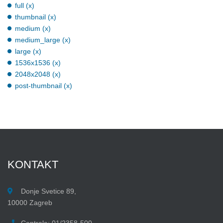
full (x)
thumbnail (x)
medium (x)
medium_large (x)
large (x)
1536x1536 (x)
2048x2048 (x)
post-thumbnail (x)
KONTAKT
Donje Svetice 89,
10000 Zagreb
Centrala: 01/2358-500