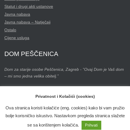
Statut i drugi akti ustanove
Javna nabava
Javna nabava – Natječaji
Ostalo
Cijene usluga
DOM
PEŠČENICA
Dom za starije osobe Peščenica, Zagreb - “Ovaj Dom je Vaš dom
– mi smo jedna velika obitelj.”
Privatnost i Kolačići (cookies)
Ova stranica koristi kolačiće (eng. cookies) kako bi vam pružio
@ 2020 Dom za starije osobe Peščenica, Zagreb / Sva prava pridržana
bolje korisničko iskustvo. Nastavkom pregleda stranica slažete
Izjava o pristupačnosti
se sa korištenjem kolačića.
Prihvati