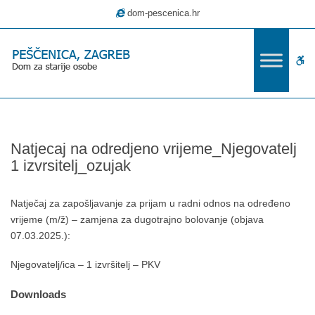
–
dom-pescenica.hr
Natjecaj
na
odredjeno
W
vrijeme_Njegovatelj
1
bu
izvrsitelj_ozujak
Natjecaj na odredjeno vrijeme_Njegovatelj
1 izvrsitelj_ozujak
Natječaj za zapošljavanje za prijam u radni odnos na određeno
vrijeme (m/ž) – zamjena za dugotrajno bolovanje (objava
07.03.2025.):
Njegovatelj/ica – 1 izvršitelj – PKV
Downloads