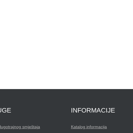
UGE
INFORMACIJE
dugotrajnog smještaja
Katalog informacija