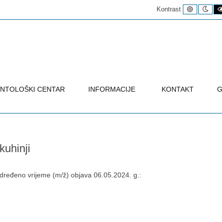
Uobičaje
Noć
Kontrast
kontrast
kon
NTOLOŠKI CENTAR
INFORMACIJE
KONTAKT
G
kuhinji
određeno vrijeme (m/ž) objava 06.05.2024. g.: