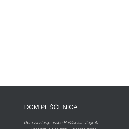
DOM
PEŠČENICA
Dom za starije osobe Peščenica, Zagreb
- “Ovaj Dom je Vaš dom – mi smo jedna