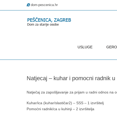
dom-pescenica.hr
USLUGE
GERO
–
Natjecaj
–
Natjecaj – kuhar i pomocni radnik u 
kuhar
i
pomocni
Natječaj za zapošljavanje za prijam u radni odnos na 
radnik
Kuhar/ica (kuhar/slastičar2) – SSS – 1 izvršitelj
u
Pomoćni radnik/ca u kuhinji – 2 izvršitelja
kuhinji