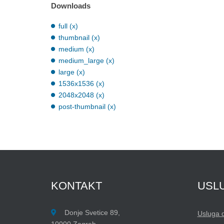
Downloads
full (x)
thumbnail (x)
medium (x)
medium_large (x)
large (x)
1536x1536 (x)
2048x2048 (x)
post-thumbnail (x)
KONTAKT
USL
Donje Svetice 89,
Usluga 
10000 Zagreb