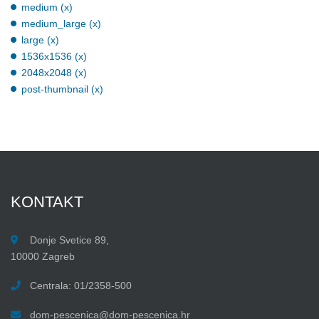
medium (x)
medium_large (x)
large (x)
1536x1536 (x)
2048x2048 (x)
post-thumbnail (x)
KONTAKT
Donje Svetice 89,
10000 Zagreb
Centrala: 01/2358-500
dom-pescenica@dom-pescenica.hr