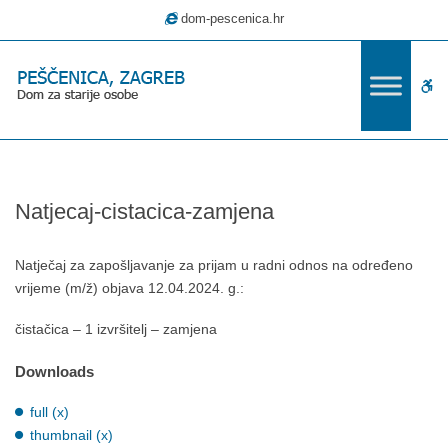
–
dom-pescenica.hr
Natjecaj-
cistacica-
zamjena
W
bu
Natjecaj-cistacica-zamjena
Natječaj za zapošljavanje za prijam u radni odnos na određeno
vrijeme (m/ž) objava 12.04.2024. g.:
čistačica – 1 izvršitelj – zamjena
Downloads
full (x)
thumbnail (x)