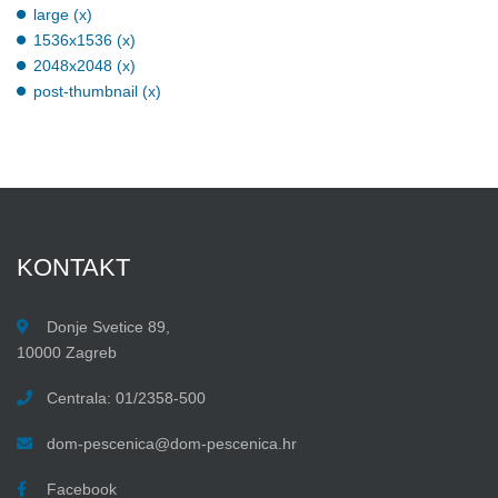
large (x)
1536x1536 (x)
2048x2048 (x)
post-thumbnail (x)
KONTAKT
Donje Svetice 89,
10000 Zagreb
Centrala: 01/2358-500
dom-pescenica@dom-pescenica.hr
Facebook