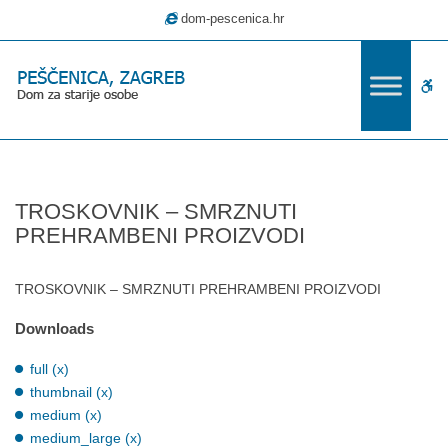
–
dom-pescenica.hr
TROSKOVNIK
–
SMRZNUTI
W
PREHRAMBENI
PROIZVODI
bu
TROSKOVNIK – SMRZNUTI
PREHRAMBENI PROIZVODI
TROSKOVNIK – SMRZNUTI PREHRAMBENI PROIZVODI
Downloads
full (x)
thumbnail (x)
medium (x)
medium_large (x)