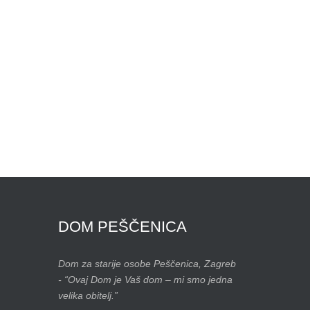
DOM
PEŠČENICA
Dom za starije osobe Peščenica, Zagreb
- “Ovaj Dom je Vaš dom – mi smo jedna
velika obitelj.”