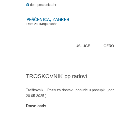
dom-pescenica.hr
USLUGE
GERO
–
TROSKOVNIK
pp
TROSKOVNIK pp radovi
radovi
Troškovnik – Poziv za dostavu ponude u postupku jed
20.05.2025.)
Downloads