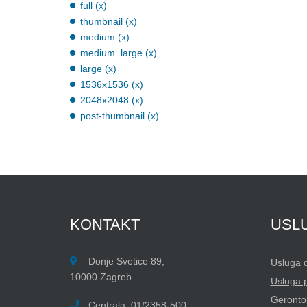
full (x)
thumbnail (x)
medium (x)
medium_large (x)
large (x)
1536x1536 (x)
2048x2048 (x)
post-thumbnail (x)
KONTAKT
USL
Donje Svetice 89,
Usluga 
10000 Zagreb
Usluga 
Gerontol
Centrala: 01/2358-500