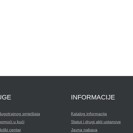
UGE
INFORMACIJE
dugotrajnog smještaja
Katalog informacija
pomoći u kući
Statut i drugi akti ustanove
oški centar
Javna nabava