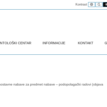
Uobičaje
Noć
Kontrast
kontrast
kon
NTOLOŠKI CENTAR
INFORMACIJE
KONTAKT
G
nostavne nabave za predmet nabave – podopolagački radovi (objava