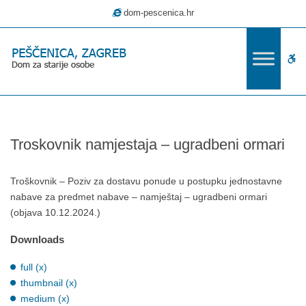
–
dom-pescenica.hr
Troskovnik
namjestaja
–
W
ugradbeni
ormari
bu
Troskovnik namjestaja – ugradbeni ormari
Troškovnik – Poziv za dostavu ponude u postupku jednostavne
nabave za predmet nabave – namještaj – ugradbeni ormari
(objava 10.12.2024.)
Downloads
full (x)
thumbnail (x)
medium (x)