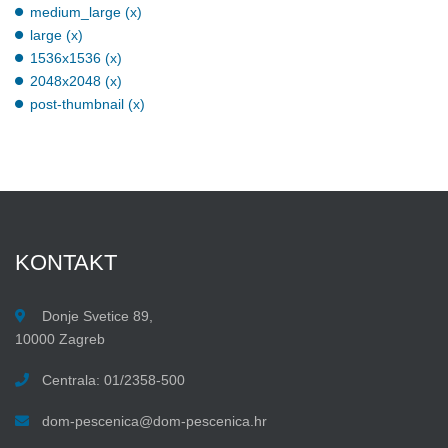
medium_large (x)
large (x)
1536x1536 (x)
2048x2048 (x)
post-thumbnail (x)
KONTAKT
Donje Svetice 89,
10000 Zagreb
Centrala: 01/2358-500
dom-pescenica@dom-pescenica.hr