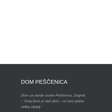
DOM
PEŠČENICA
Dom za starije osobe Peščenica, Zagreb
- “Ovaj Dom je Vaš dom – mi smo jedna
velika obitelj.”