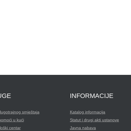
UGE
INFORMACIJE
dugotrajnog smještaja
Katalog informacija
pomoći u kući
Statut i drugi akti ustanove
oški centar
Javna nabava