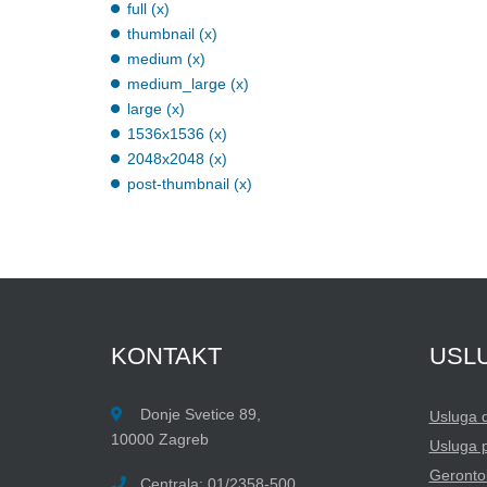
full (x)
thumbnail (x)
medium (x)
medium_large (x)
large (x)
1536x1536 (x)
2048x2048 (x)
post-thumbnail (x)
KONTAKT
USL
Donje Svetice 89,
Usluga 
10000 Zagreb
Usluga 
Gerontol
Centrala: 01/2358-500