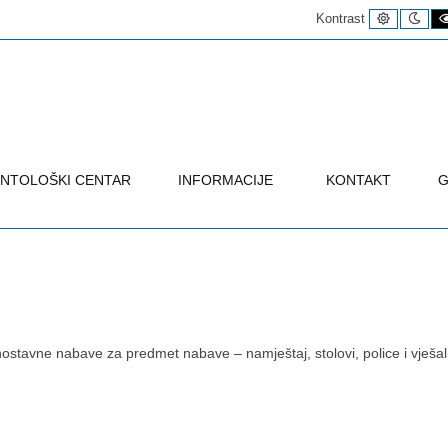
Uobičaje
Noć
Kontrast
kontrast
kon
NTOLOŠKI CENTAR
INFORMACIJE
KONTAKT
G
stavne nabave za predmet nabave – namještaj, stolovi, police i vješal