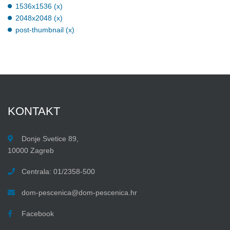
1536x1536 (x)
2048x2048 (x)
post-thumbnail (x)
KONTAKT
Donje Svetice 89,
10000 Zagreb
Centrala: 01/2358-500
dom-pescenica@dom-pescenica.hr
Facebook