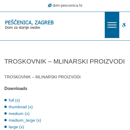
–
dom-pescenica.hr
TROSKOVNIK
–
MLINARSKI
W
PROIZVODI
bu
TROSKOVNIK – MLINARSKI PROIZVODI
TROSKOVNIK – MLINARSKI PROIZVODI
Downloads
full (x)
thumbnail (x)
medium (x)
medium_large (x)
large (x)