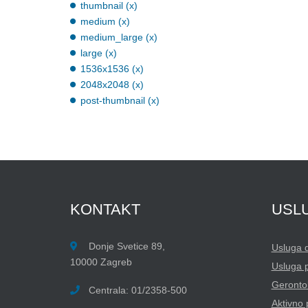
thumbnail (x)
medium (x)
medium_large (x)
large (x)
1536x1536 (x)
2048x2048 (x)
post-thumbnail (x)
KONTAKT
USL
Donje Svetice 89,
Usluga 
10000 Zagreb
Usluga 
Gerontol
Centrala: 01/2358-500
Aktivno