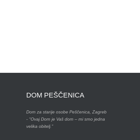
DOM
PEŠČENICA
Dom za starije osobe Peščenica, Zagreb
- “Ovaj Dom je Vaš dom – mi smo jedna
velika obitelj.”