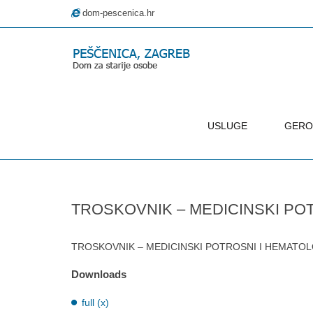
dom-pescenica.hr
USLUGE
GERO
–
TROSKOVNIK
–
TROSKOVNIK – MEDICINSKI PO
MEDICINSKI
POTROSNI
I
TROSKOVNIK – MEDICINSKI POTROSNI I HEMATOL
HEMATOLOSKI
Downloads
POTROSNI
MATERIJAL
full (x)