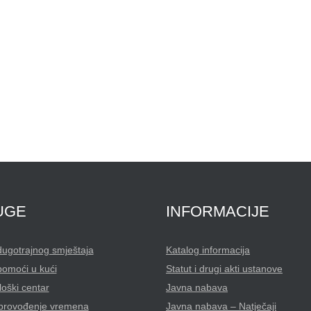
UGE
INFORMACIJE
dugotrajnog smještaja
Katalog informacija
pomoći u kući
Statut i drugi akti ustanove
oški centar
Javna nabava
 provođenje vremena
Javna nabava – Natječaji