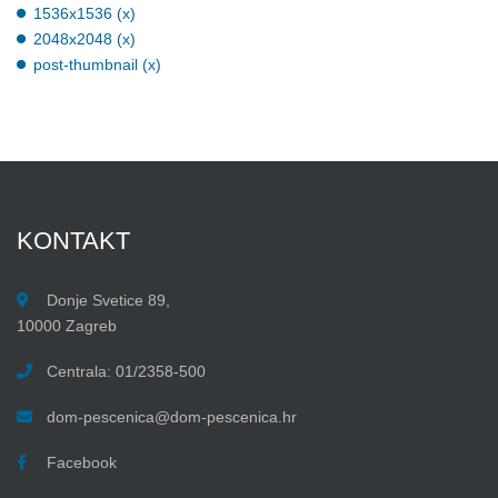
1536x1536 (x)
2048x2048 (x)
post-thumbnail (x)
KONTAKT
Donje Svetice 89,
10000 Zagreb
Centrala: 01/2358-500
dom-pescenica@dom-pescenica.hr
Facebook