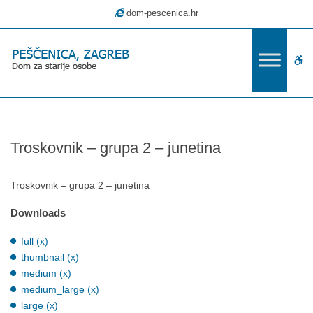
–
dom-pescenica.hr
Troskovnik
–
grupa
W
2
–
bu
junetina
Troskovnik – grupa 2 – junetina
Troskovnik – grupa 2 – junetina
Downloads
full (x)
thumbnail (x)
medium (x)
medium_large (x)
large (x)