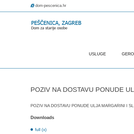
dom-pescenica.hr
USLUGE
GERO
–
POZIV
NA
POZIV NA DOSTAVU PONUDE ULJ
DOSTAVU
PONUDE
ULJA
POZIV NA DOSTAVU PONUDE ULJA MARGARINI I SL
MARGARINI
Downloads
I
SL
full (x)