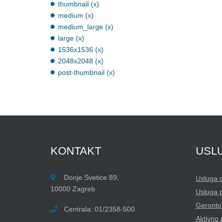
thumbnail (x)
medium (x)
medium_large (x)
large (x)
1536x1536 (x)
2048x2048 (x)
post-thumbnail (x)
KONTAKT
USL
Donje Svetice 89,
Usluga 
10000 Zagreb
Usluga 
Gerontol
Centrala: 01/2358-500
Aktivno