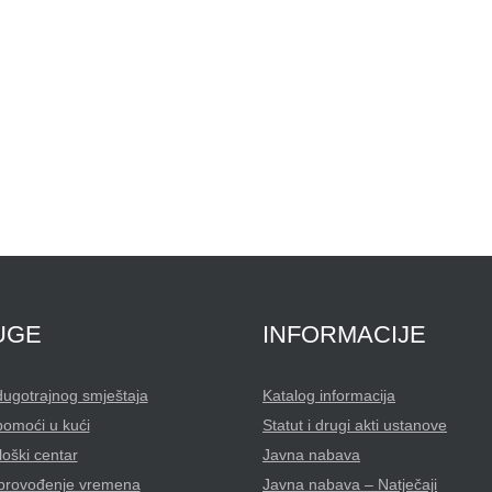
UGE
INFORMACIJE
dugotrajnog smještaja
Katalog informacija
pomoći u kući
Statut i drugi akti ustanove
oški centar
Javna nabava
 provođenje vremena
Javna nabava – Natječaji