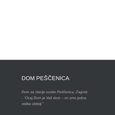
DOM
PEŠČENICA
Dom za starije osobe Peščenica, Zagreb
- “Ovaj Dom je Vaš dom – mi smo jedna
velika obitelj.”