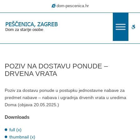
–
dom-pescenica.hr
POZIV
NA
DOSTAVU
W
PONUDE
–
bu
DRVENA
VRATA
POZIV NA DOSTAVU PONUDE –
DRVENA VRATA
Poziv za dostavu ponude u postupku jednostavne nabave za
predmet nabave – nabava i ugradnja drvenih vrata u uredima
Doma (objava 20.05.2025.)
Downloads
full (x)
thumbnail (x)