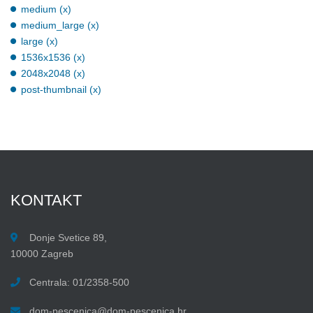
medium (x)
medium_large (x)
large (x)
1536x1536 (x)
2048x2048 (x)
post-thumbnail (x)
KONTAKT
Donje Svetice 89,
10000 Zagreb
Centrala: 01/2358-500
dom-pescenica@dom-pescenica.hr