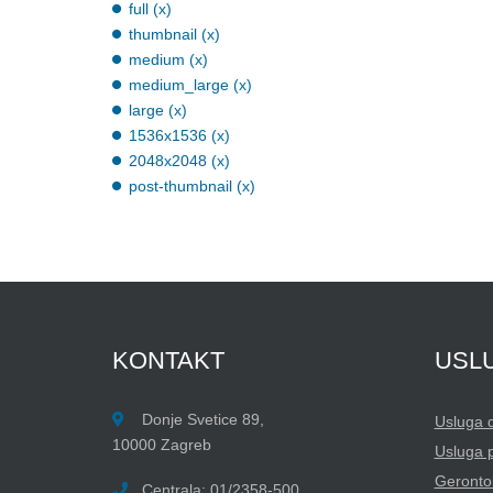
full (x)
thumbnail (x)
medium (x)
medium_large (x)
large (x)
1536x1536 (x)
2048x2048 (x)
post-thumbnail (x)
KONTAKT
USL
Donje Svetice 89,
Usluga 
10000 Zagreb
Usluga 
Gerontol
Centrala: 01/2358-500