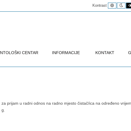
Uobičaje
Noć
Kontrast
kontrast
kon
NTOLOŠKI CENTAR
INFORMACIJE
KONTAKT
G
e za prijam u radni odnos na radno mjesto čistač/ica na određeno vrije
 g.