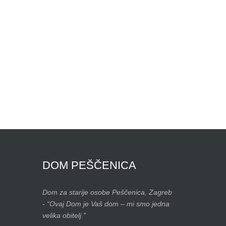
DOM
PEŠČENICA
Dom za starije osobe Peščenica, Zagreb
- “Ovaj Dom je Vaš dom – mi smo jedna
velika obitelj.”