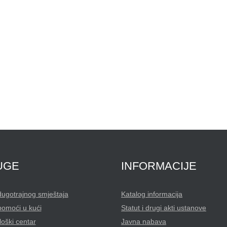
UGE
INFORMACIJE
dugotrajnog smještaja
Katalog informacija
pomoći u kući
Statut i drugi akti ustanove
oški centar
Javna nabava