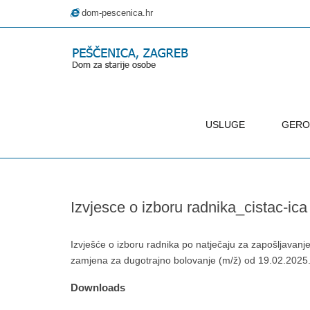
dom-pescenica.hr
USLUGE
GERO
–
Izvjesce
o
Izvjesce o izboru radnika_cistac-ica
izboru
radnika_cistac-
ica
Izvješće o izboru radnika po natječaju za zapošljavanj
zamjena za dugotrajno bolovanje (m/ž) od 19.02.2025.
Downloads