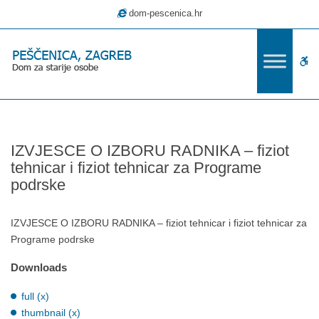
–
dom-pescenica.hr
IZVJESCE
O
IZBORU
W
RADNIKA
–
bu
fiziot
tehnicar
i
IZVJESCE O IZBORU RADNIKA – fiziot
fiziot
tehnicar i fiziot tehnicar za Programe
tehnicar
podrske
za
Programe
podrske
IZVJESCE O IZBORU RADNIKA – fiziot tehnicar i fiziot tehnicar za
Programe podrske
Downloads
full (x)
thumbnail (x)