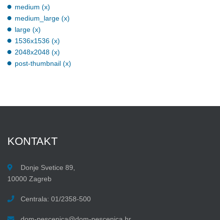
medium (x)
medium_large (x)
large (x)
1536x1536 (x)
2048x2048 (x)
post-thumbnail (x)
KONTAKT
Donje Svetice 89,
10000 Zagreb
Centrala: 01/2358-500
dom-pescenica@dom-pescenica.hr