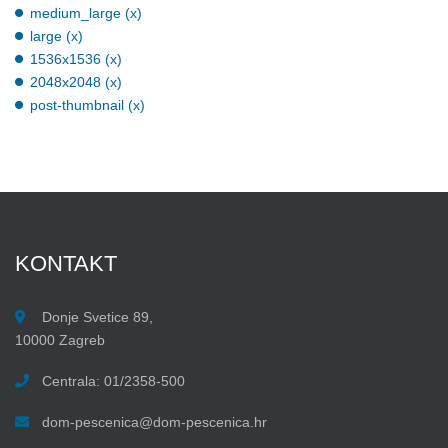
medium_large (x)
large (x)
1536x1536 (x)
2048x2048 (x)
post-thumbnail (x)
KONTAKT
Donje Svetice 89,
10000 Zagreb
Centrala: 01/2358-500
dom-pescenica@dom-pescenica.hr