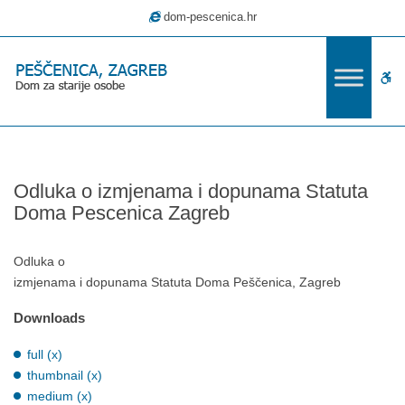
–
dom-pescenica.hr
Odluka
o
izmjenama
W
i
dopunama
bu
Statuta
Doma
Pescenica
Odluka o izmjenama i dopunama Statuta
Zagreb
Doma Pescenica Zagreb
Odluka o
izmjenama i dopunama Statuta Doma Peščenica, Zagreb
Downloads
full (x)
thumbnail (x)
medium (x)