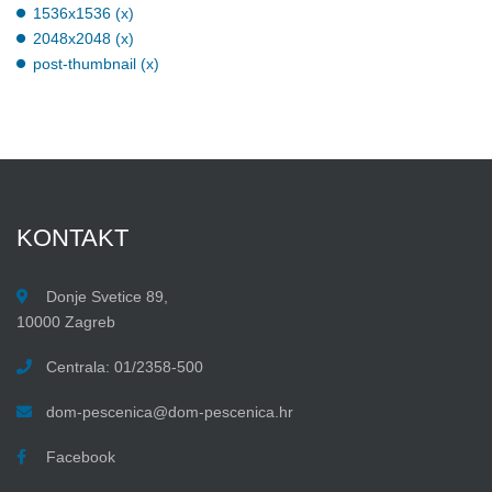
1536x1536 (x)
2048x2048 (x)
post-thumbnail (x)
KONTAKT
Donje Svetice 89,
10000 Zagreb
Centrala: 01/2358-500
dom-pescenica@dom-pescenica.hr
Facebook