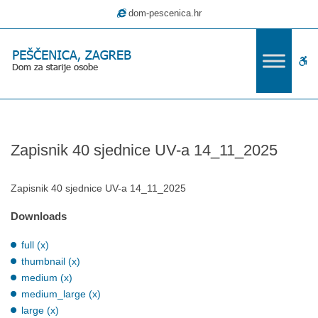
–
dom-pescenica.hr
Zapisnik
40
sjednice
W
UV-
a
bu
14_11_2025
Zapisnik 40 sjednice UV-a 14_11_2025
Zapisnik 40 sjednice UV-a 14_11_2025
Downloads
full (x)
thumbnail (x)
medium (x)
medium_large (x)
large (x)