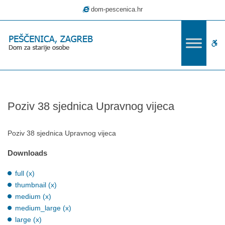
–
dom-pescenica.hr
Poziv
38
sjednica
W
Upravnog
vijeca
bu
Poziv 38 sjednica Upravnog vijeca
Poziv 38 sjednica Upravnog vijeca
Downloads
full (x)
thumbnail (x)
medium (x)
medium_large (x)
large (x)