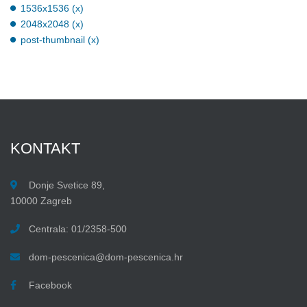
1536x1536 (x)
2048x2048 (x)
post-thumbnail (x)
KONTAKT
Donje Svetice 89,
10000 Zagreb
Centrala: 01/2358-500
dom-pescenica@dom-pescenica.hr
Facebook