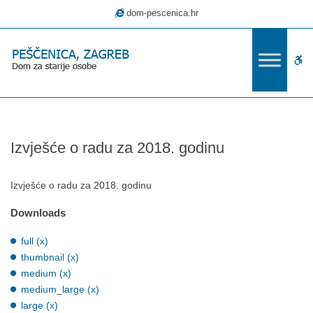
–
dom-pescenica.hr
Izvješće
o
radu
W
za
2018.
bu
godinu
Izvješće o radu za 2018. godinu
Izvješće o radu za 2018. godinu
Downloads
full (x)
thumbnail (x)
medium (x)
medium_large (x)
large (x)