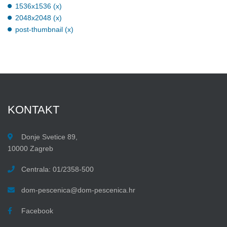
1536x1536 (x)
2048x2048 (x)
post-thumbnail (x)
KONTAKT
Donje Svetice 89,
10000 Zagreb
Centrala: 01/2358-500
dom-pescenica@dom-pescenica.hr
Facebook