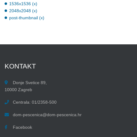
1536x1536 (x)
2048x2048 (x)
post-thumbnail (x)
KONTAKT
Donje Svetice 89,
10000 Zagreb
Centrala: 01/2358-500
dom-pescenica@dom-pescenica.hr
Facebook