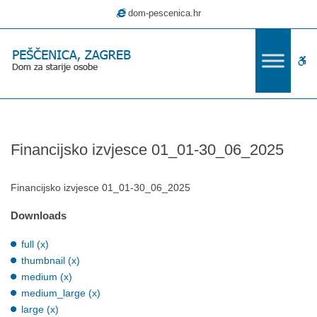
–
dom-pescenica.hr
Financijsko
izvjesce
01_01-
W
30_06_2025
bu
Financijsko izvjesce 01_01-30_06_2025
Financijsko izvjesce 01_01-30_06_2025
Downloads
full (x)
thumbnail (x)
medium (x)
medium_large (x)
large (x)