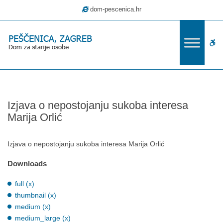
–
dom-pescenica.hr
Izjava
o
nepostojanju
W
sukoba
interesa
bu
Marija
Orlić
Izjava o nepostojanju sukoba interesa
Marija Orlić
Izjava o nepostojanju sukoba interesa Marija Orlić
Downloads
full (x)
thumbnail (x)
medium (x)
medium_large (x)