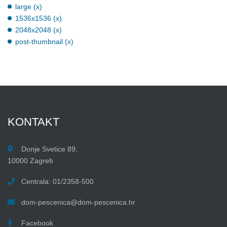
large (x)
1536x1536 (x)
2048x2048 (x)
post-thumbnail (x)
KONTAKT
Donje Svetice 89,
10000 Zagreb
Centrala: 01/2358-500
dom-pescenica@dom-pescenica.hr
Facebook