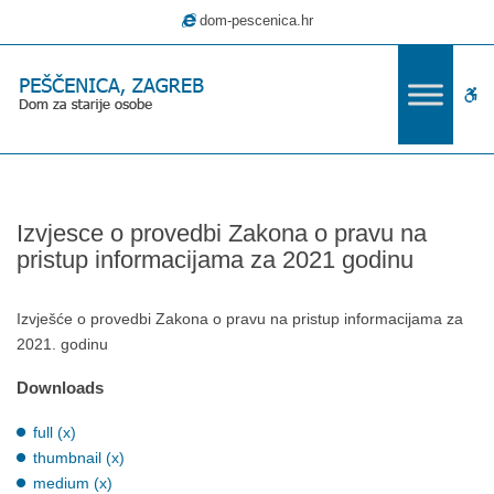
–
dom-pescenica.hr
Izvjesce
o
provedbi
W
Zakona
o
bu
pravu
na
pristup
Izvjesce o provedbi Zakona o pravu na
informacijama
pristup informacijama za 2021 godinu
za
2021
godinu
Izvješće o provedbi Zakona o pravu na pristup informacijama za
2021. godinu
Downloads
full (x)
thumbnail (x)
medium (x)