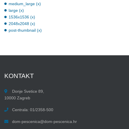
medium_large (x)
large (x)
1536x1536 (x)
2048x2048 (x)
post-thumbnail (x)
KONTAKT
Donje Svetice 89,
10000 Zagreb
Centrala: 01/2358-500
dom-pescenica@dom-pescenica.hr